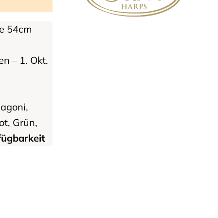
te 54cm
n – 1. Okt.
agoni,
ot, Grün,
fügbarkeit