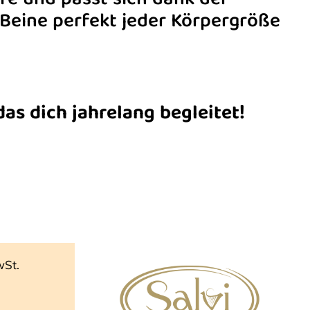
rfe und passt sich dank der
-Beine perfekt jeder Körpergröße
das dich jahrelang begleitet!
wSt.